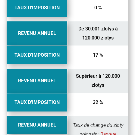
TAUX D'IMPOSITION
0 %
De 30.001 zlotys à
REVENU ANNUEL
120.000 zlotys
TAUX D'IMPOSITION
17 %
Supérieur à 120.000
REVENU ANNUEL
zlotys
TAUX D'IMPOSITION
32 %
REVENU ANNUEL
Taux de change du zloty
polonais :
Banque
Banque