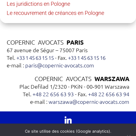
Les juridictions en Pologne
Le recouvrement de créances en Pologne
PARIS
COPERNIC AVOCATS
67 avenue de Ségur – 75007 Paris
Tel.
+33 1 45 63 15 15
- Fax.
+33 1 45 63 15 16
e-mail :
paris@copernic-avocats.com
WARSZAWA
COPERNIC AVOCATS
Plac Defilad 1/2320 - PKiN - 00‑901 Warszawa
Tel.
+48 22 656 63 93
- Fax.
+48 22 656 63 94
e-mail :
warszawa@copernic-avocats.com
©
Copernic Avocats
|
Mentions Légales /
Ce site utilise des cookies (Google analytics).